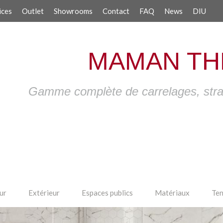
ices
Outlet
Showrooms
Contact
FAQ
News
DIU
MAMAN TH
Gamme complète de carrelages, strati
ur
Extérieur
Espaces publics
Matériaux
Ten