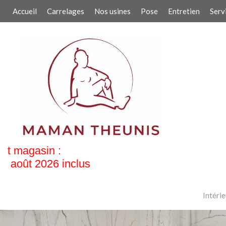
Accueil
Carrelages
Nos usines
Pose
Entretien
Serv
Intérie