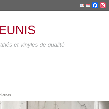
Faceb
I
EUNIS
fiés et vinyles de qualité
Fermeture de nos show
Du dimanche 19 juillet au di
dances