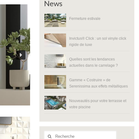
News
Fermeture estivale
Invictus® Click : un sol vinyle click
rigide de luxe
Quelles sont les tendances
actuelles dans le carrelage ?
Gamme « Costruire » de
Serenissima aux effets métalliques
Nouveautés pour votre terrasse et
votre piscine
Rechercher
: