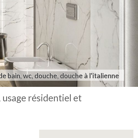
publics, commerciaux et professionnels
de bain, wc, douche, douche à l'italienne
produits pour aménagements extérieurs
Carrelage pour intérieur
Carrelage pour cuisine
Carrelages tendance
 usage résidentiel et