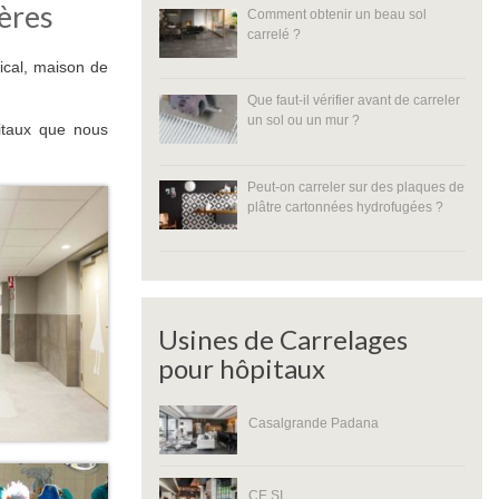
tères
Comment obtenir un beau sol
carrelé ?
dical, maison de
Que faut-il vérifier avant de carreler
un sol ou un mur ?
itaux que nous
Peut-on carreler sur des plaques de
plâtre cartonnées hydrofugées ?
Usines de Carrelages
pour hôpitaux
Casalgrande Padana
CE.SI