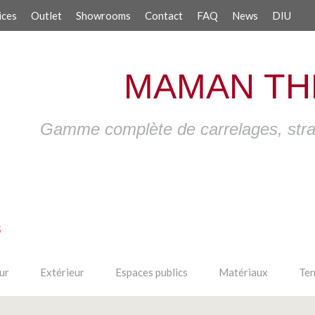
ices
Outlet
Showrooms
Contact
FAQ
News
DIU
MAMAN TH
Gamme complète de carrelages, strati
ur
Extérieur
Espaces publics
Matériaux
Ten