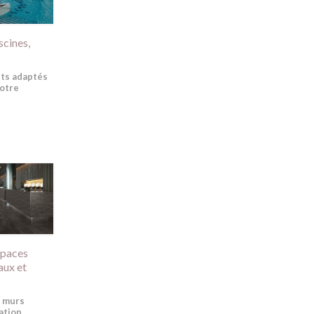
scines,
ts adaptés
votre
spaces
aux et
s murs
sation