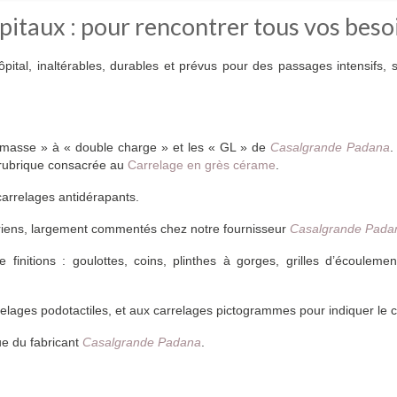
pitaux : pour rencontrer tous vos beso
pital, inaltérables, durables et prévus pour des passages intensifs, s
e masse » à « double charge » et les « GL » de
Casalgrande Padana
.
a rubrique consacrée au
Carrelage en grès cérame
.
carrelages antidérapants.
tériens, largement commentés chez notre fournisseur
Casalgrande Pada
initions : goulottes, coins, plinthes à gorges, grilles d’écouleme
elages podotactiles, et aux carrelages pictogrammes pour indiquer le 
ue du fabricant
Casalgrande Padana
.