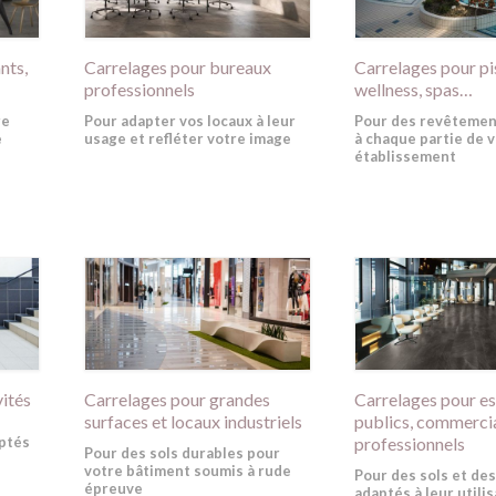
nts,
Carrelages pour bureaux
Carrelages pour pi
professionnels
wellness, spas…
re
Pour adapter vos locaux à leur
Pour des revêtemen
e
usage et refléter votre image
à chaque partie de 
établissement
vités
Carrelages pour grandes
Carrelages pour e
surfaces et locaux industriels
publics, commerci
ptés
professionnels
Pour des sols durables pour
votre bâtiment soumis à rude
Pour des sols et de
épreuve
adaptés à leur utili