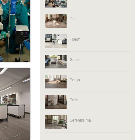
Cir
Florim
Gazzini
Pergo
Polis
Serenissima