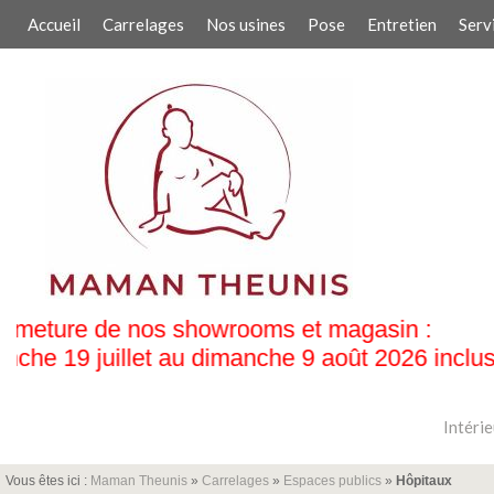
Accueil
Carrelages
Nos usines
Pose
Entretien
Serv
n :
26 inclus
Intérie
Vous êtes ici :
Maman Theunis
»
Carrelages
»
Espaces publics
»
Hôpitaux