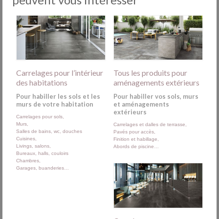
Carrelages pour l’intérieur
Tous les produits pour
des habitations
aménagements extérieurs
Pour habiller les sols et les
Pour habiller vos sols, murs
murs de votre habitation
et aménagements
extérieurs
Carrelages pour sols,
Murs,
Carrelages et dalles de terrasse,
Salles de bains, wc, douches
Pavés pour accès,
Cuisines,
Finition et habillage,
Livings, salons,
Abords de piscine…
Bureaux, halls, couloirs
Chambres,
Garages, buanderies…