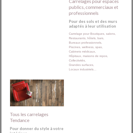
Carrelages pour espaces
publics, commerciaux et
professionnels
Pour des sols et des murs
adaptés à leur utilisation
Carrelage pour Boutiques, salons,
Restaurants, hôtels, bars,
Bureaux professionnels,
Piscines, wellness, spas,
Cabinets médicaux,
Hôpitaux, maisons de repos,
Collectivités,
Grandes surfaces,
Locaux industriels…
Tous les carrelages
Tendance
Pour donner du style à votre