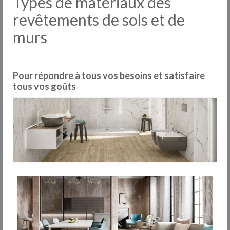
Types de matériaux des
Carrelages
revêtements de sols et de
Nos usines
murs
Pose
Entretien
Pour répondre à tous vos besoins et satisfaire
tous vos goûts
Services
Outlet
Showrooms
Contact
FAQ
News
DIU