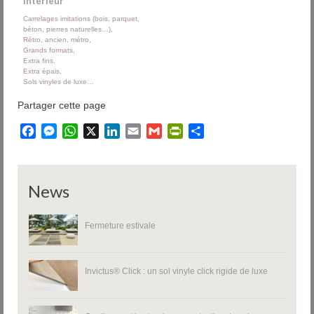
intérieur
Carrelages imitations (bois, parquet,
béton, pierres naturelles…),
Rétro, ancien, métro,
Grands formats,
Extra fins,
Extra épais,
Sols vinyles de luxe…
Partager cette page
Facebook
Messenger
WhatsApp
X
LinkedIn
Email
Gmail
PrintFriendly
Partager
News
Fermeture estivale
Invictus® Click : un sol vinyle click rigide de luxe