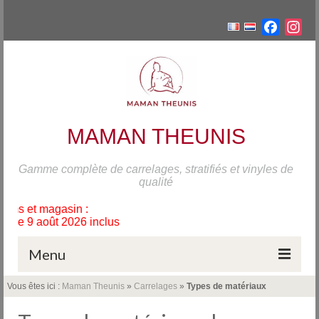
Facebo
Ins
MAMAN THEUNIS
Gamme complète de carrelages, stratifiés et vinyles de
qualité
in :
026 inclus
Menu
Vous êtes ici :
Maman Theunis
»
Carrelages
»
Types de matériaux
Accueil