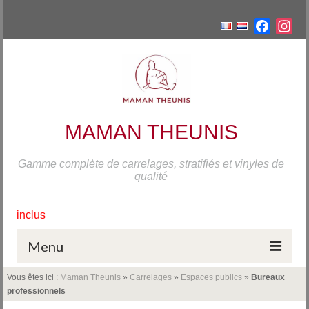
Facebo
Ins
MAMAN THEUNIS
Gamme complète de carrelages, stratifiés et vinyles de
qualité
Fermeture de nos sh
Du dimanche 19 juillet au 
Menu
Vous êtes ici :
Maman Theunis
»
Carrelages
»
Espaces publics
»
Bureaux
Accueil
professionnels