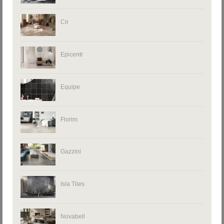
Cir
Epicentr
Equipe
Florim
Gazzini
Isla Tiles
Novabell