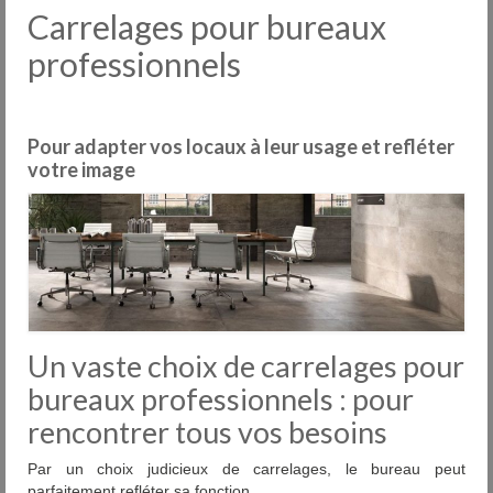
Carrelages
Carrelages pour bureaux
Nos usines
professionnels
Pose
Entretien
Pour adapter vos locaux à leur usage et refléter
votre image
Services
Outlet
Showrooms
Contact
Un vaste choix de carrelages pour
FAQ
bureaux professionnels : pour
News
rencontrer tous vos besoins
DIU
Par un choix judicieux de carrelages, le bureau peut
parfaitement refléter sa fonction.