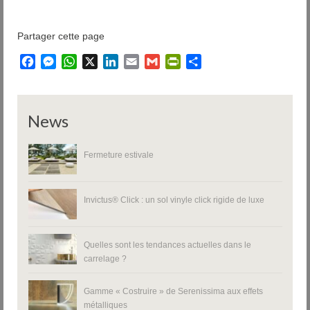
Partager cette page
Facebook
Messenger
WhatsApp
X
LinkedIn
Email
Gmail
PrintFriendly
Partager
News
Fermeture estivale
Invictus® Click : un sol vinyle click rigide de luxe
Quelles sont les tendances actuelles dans le
carrelage ?
Gamme « Costruire » de Serenissima aux effets
métalliques