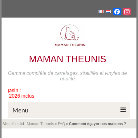
Facebo
Ins
MAMAN THEUNIS
Gamme complète de carrelages, stratifiés et vinyles de
qualité
Fermet
Du dimanche 1
Menu
Vous êtes ici :
Maman Theunis
»
FAQ
»
Comment égayer nos maisons ?
Accueil