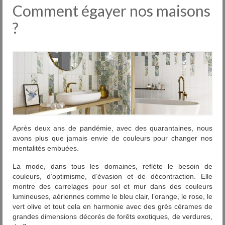
Carrelages
Comment égayer nos maisons
Nos usines
?
Pose
Entretien
Services
Outlet
Showrooms
Après deux ans de pandémie, avec des quarantaines, nous
avons plus que jamais envie de couleurs pour changer nos
Contact
mentalités embuées.
FAQ
La mode, dans tous les domaines, reflète le besoin de
couleurs, d’optimisme, d’évasion et de décontraction. Elle
montre des carrelages pour sol et mur dans des couleurs
News
lumineuses, aériennes comme le bleu clair, l’orange, le rose, le
vert olive et tout cela en harmonie avec des grès cérames de
DIU
grandes dimensions décorés de forêts exotiques, de verdures,