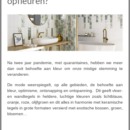
opfleuren?
Plaatsing
Onderhoud
Diensten
Outlet
Showrooms
Na twee jaar pandemie, met quarantaines, hebben we meer
Contact
dan ooit behoefte aan kleur om onze mistige stemming te
veranderen.
FAQ
De mode weerspiegelt, op alle gebieden, de behoefte aan
Nieuws
kleur, optimisme, ontsnapping en ontspanning. Dit geeft vloer-
en wandtegels in heldere, luchtige kleuren zoals lichtblauw,
PID
oranje, roze, olijfgroen en dit alles in harmonie met keramische
tegels in grote formaten versierd met exotische bossen, groen,
bloemen…