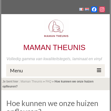
Facebo
Ins
MAMAN THEUNIS
Volledig gamma van kwaliteitstegels, laminaat en vinyl
Menu
Je bent hier :
Maman Theunis
»
FAQ
»
Hoe kunnen we onze huizen
Home
opfleuren?
Tegels
Hoe kunnen we onze huizen
Onze fabrieken