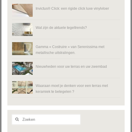
Invictus® Click: een rigide click luxe vinylvloer
Wat zijn de aktuele tegeltrends?
Gamma « Costruire » van Serenissima met
metallische uitstralingen.
Nieuwheden voor uw terras en uw zwembad
Waaraan moet je denken voor een terras met
keramiek te betegelen ?
Zoeken
naar: