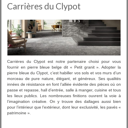
Carrelages
Carrières du Clypot
Nos usines
Pose
Entretien
Services
Outlet
Carrières du Clypot est notre partenaire choisi pour vous
fournir en pierre bleue belge dit « Petit granit ». Adopter la
Showrooms
pierre bleue du Clypot, c’est habiller vos sols et vos murs d’un
morceau de pure nature, élégant, et généreux. Ses qualités
Contact
innées de résistance en font l’alliée évidente des pièces où on
passe et repasse, hall d’entrée, salle à manger, cuisine et tous
FAQ
les lieux publics. Les nombreuses finitions ouvrent la voie à
l’imagination créative. On y trouve des dallages aussi bien
News
pour l’intérieur que l’extérieur, dont leur exclusivité, les pavés «
patrimoine ».
DIU