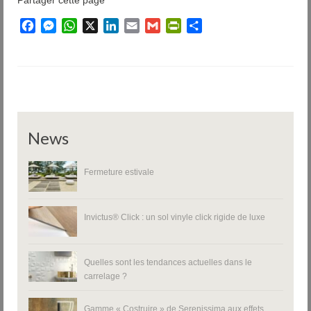
Partager cette page
Facebook
Messenger
WhatsApp
X
LinkedIn
Email
Gmail
PrintFriendly
Partager
News
Fermeture estivale
Invictus® Click : un sol vinyle click rigide de luxe
Quelles sont les tendances actuelles dans le
carrelage ?
Gamme « Costruire » de Serenissima aux effets