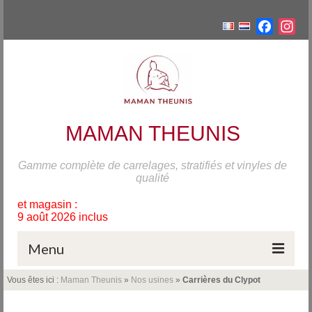
Facebo
Ins
MAMAN THEUNIS
Gamme complète de carrelages, stratifiés et vinyles de
qualité
 magasin :
août 2026 inclus
Menu
Vous êtes ici :
Maman Theunis
»
Nos usines
»
Carrières du Clypot
Accueil