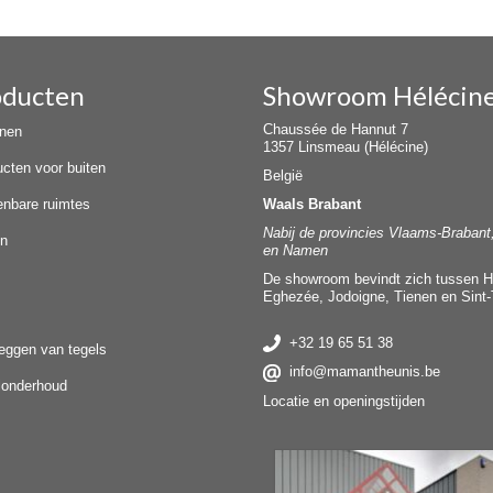
oducten
Showroom Hélécin
Chaussée de Hannut 7
nnen
1357 Linsmeau (Hélécine)
ucten voor buiten
België
enbare ruimtes
Waals Brabant
Nabij de provincies Vlaams-Brabant
en
en Namen
De showroom bevindt zich tussen H
Eghezée, Jodoigne, Tienen en Sint-
+32 19 65 51 38
leggen van tegels
info@mamantheunis.be
elonderhoud
Locatie en openingstijden