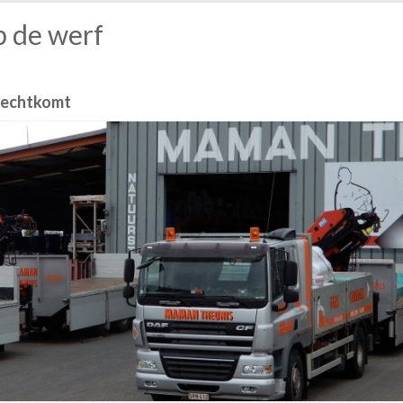
p de werf
erechtkomt