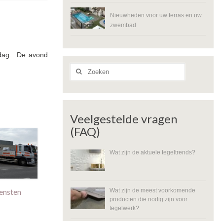
Nieuwheden voor uw terras en uw
zwembad
sdag. De avond
Zoeken
naar:
Veelgestelde vragen
(FAQ)
Wat zijn de aktuele tegeltrends?
Wat zijn de meest voorkomende
iensten
producten die nodig zijn voor
tegelwerk?