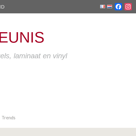
ID
Faceb
I
EUNIS
ls, laminaat en vinyl
Trends