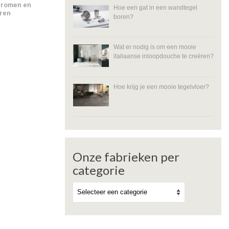
dromen en
Hoe een gat in een wandtegel
eren
boren?
Wat er nodig is om een mooie
italiaanse inloopdouche te creëren?
Hoe krijg je een mooie tegelvloer?
Onze fabrieken per
categorie