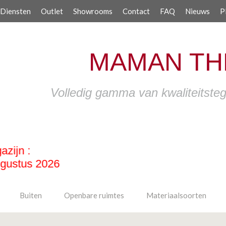
Diensten
Outlet
Showrooms
Contact
FAQ
Nieuws
P
MAMAN TH
Volledig gamma van kwaliteitstege
Buiten
Openbare ruimtes
Materiaalsoorten