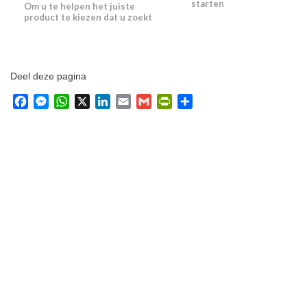
starten
Om u te helpen het juiste
product te kiezen dat u zoekt
Deel deze pagina
Facebook
Messenger
WhatsApp
X
LinkedIn
Email
Gmail
PrintFriendly
Delen