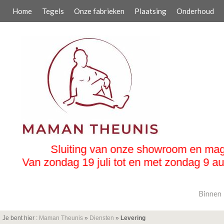
Home
Tegels
Onze fabrieken
Plaatsing
Onderhoud
ng van onze showroom en magazijn :
9 juli tot en met zondag 9 augustus 2026
Binnen
Je bent hier :
Maman Theunis
»
Diensten
»
Levering