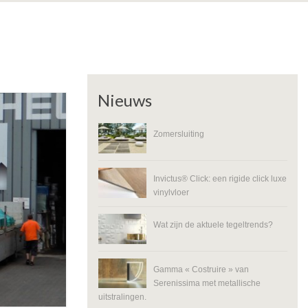
Nieuws
Zomersluiting
Invictus® Click: een rigide click luxe
vinylvloer
Wat zijn de aktuele tegeltrends?
Gamma « Costruire » van
Serenissima met metallische
uitstralingen.