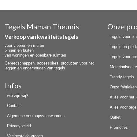
Tegels Maman Theunis
Onze pr
Verkoop van kwaliteitstegels
Tegels voor bi
voor vloeren en muren
Tegels en prod
binnen en buiten
van woningen en openbare ruimten
Tegels voor op
Gereedschappen, accessoires, producten voor het
Materiaalsoort
leggen en onderhouden van tegels
Trendy tegels
Infos
Onze fabrieken
wie zijn wij?
Alles voor het 
Contact
Alles voor teg
Algemene verkoopsvoorwaarden
Outlet
Privacybeleid
Promoties
Veelgestelde vragen