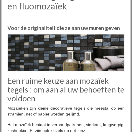
en fluomozaïek
Onze fabrieken
Plaatsing
Voor de originaliteit die ze aan uw muren geven
Onderhoud
Diensten
Outlet
Showrooms
Een ruime keuze aan mozaïek
Contact
tegels : om aan al uw behoeften te
FAQ
voldoen
Nieuws
Mozaïeken zijn kleine decoratieve tegels die meestal op een
stramien, net of papier worden gelijmd.
PID
Het mozaïek bestaat in verbandpatronen, vierkant, langwerpig,
zeshoekig. Er zijn ook kiezels op net, enz…