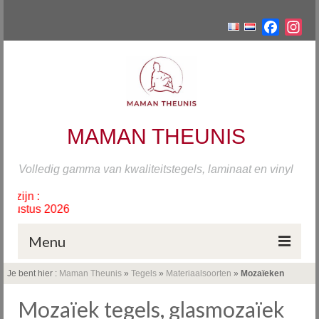
Facebo
Ins
MAMAN THEUNIS
Volledig gamma van kwaliteitstegels, laminaat en vinyl
Sluiting 
Van zondag 19 j
Menu
Je bent hier :
Maman Theunis
»
Tegels
»
Materiaalsoorten
»
Mozaïeken
Home
Mozaïek tegels, glasmozaïek
Tegels