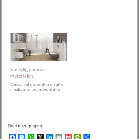
Volledig gamma
materialen
Om aan al uw noden en alle
smaken te beantwoorden
Deel deze pagina
Facebook
Messenger
WhatsApp
X
LinkedIn
Email
Gmail
PrintFriendly
Delen