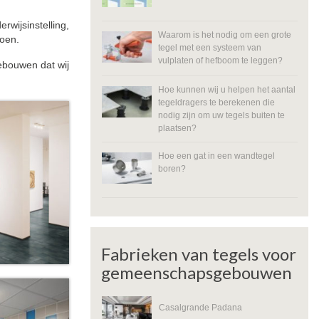
wijsinstelling,
Waarom is het nodig om een grote
doen.
tegel met een systeem van
vulplaten of hefboom te leggen?
ebouwen dat wij
Hoe kunnen wij u helpen het aantal
tegeldragers te berekenen die
nodig zijn om uw tegels buiten te
plaatsen?
Hoe een gat in een wandtegel
boren?
Fabrieken van tegels voor
gemeenschapsgebouwen
Casalgrande Padana