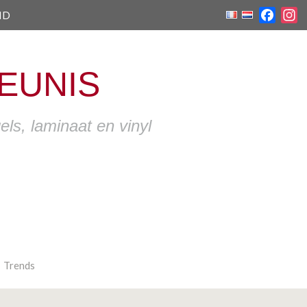
ID
Faceb
I
EUNIS
ls, laminaat en vinyl
Trends