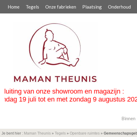
Home
Tegels
Onze fabrieken
Plaatsing
Onderhoud
26
Binnen
Je bent hier :
Maman Theunis
»
Tegels
»
Openbare ruimtes
»
Gemeenschapsge