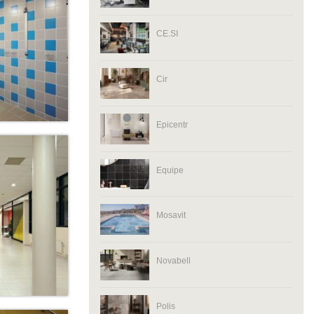
CE.SI
Cir
Epicentr
Equipe
Mosavit
Novabell
Polis