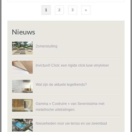
Berichten
1
2
3
»
paginering
Nieuws
Zomersluiting
Invictus® Click: een rigide click luxe vinylvloer
Wat zijn de aktuele tegeltrends?
Gamma « Costruire » van Serenissima met
metallische uitstralingen.
Nieuwheden voor uw terras en uw zwembad