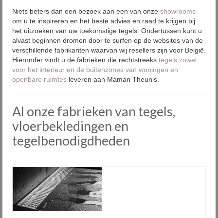
Niets beters dan een bezoek aan een van onze
showrooms
Onze fabrieken
om u te inspireren en het beste advies en raad te krijgen bij
het uitzoeken van uw toekomstige tegels. Ondertussen kunt u
Plaatsing
alvast beginnen dromen door te surfen op de websites van de
verschillende fabrikanten waarvan wij resellers zijn voor België.
Onderhoud
Hieronder vindt u ​​de fabrieken die rechtstreeks
tegels zowel
voor het interieur en de buitenzones van woningen en
Diensten
openbare ruimtes
leveren aan Maman Theunis.
Outlet
Al onze fabrieken van tegels,
Showrooms
vloerbekledingen en
Contact
tegelbenodigdheden
FAQ
Nieuws
PID