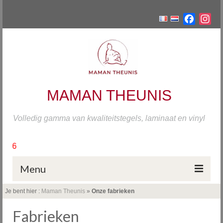
Facebo
Ins
MAMAN THEUNIS
Volledig gamma van kwaliteitstegels, laminaat en vinyl
Sluiting v
Van zondag 19 ju
Menu
Je bent hier :
Maman Theunis
»
Onze fabrieken
Home
Fabrieken
Tegels