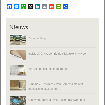
Facebook
Messenger
WhatsApp
X
LinkedIn
Email
Gmail
PrintFriendly
Delen
Nieuws
Zomersluiting
Invictus® Click: een rigide click luxe vinylvloer
Wat zijn de aktuele tegeltrends?
Gamma « Costruire » van Serenissima met
metallische uitstralingen.
Nieuwheden voor uw terras en uw zwembad