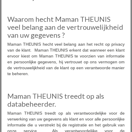
Onze fabrieken
Waarom hecht Maman THEUNIS
Plaatsing
veel belang aan de vertrouwelijkheid
Onderhoud
van uw gegevens ?
Diensten
Maman THEUNIS hecht veel belang aan het recht op privacy
van de klant. Maman THEUNIS erkent dat wanneer een klant
ervoor kiest om Maman THEUNIS te voorzien van informatie
Outlet
en persoonlijke gegevens, hij vertrouwt op ons vermogen om
de vertrouwelijkheid van de klant op een verantwoorde manier
Showrooms
te beheren.
Contact
FAQ
Maman THEUNIS treedt op als
databeheerder.
Nieuws
Maman THEUNIS treedt op als verantwoordelijke voor de
PID
verwerking van uw gegevens als klant en voor alle persoonlijke
informatie die u verstrekt bij de registratie en het gebruik van
onze service. Als verantwoordelijke voor de