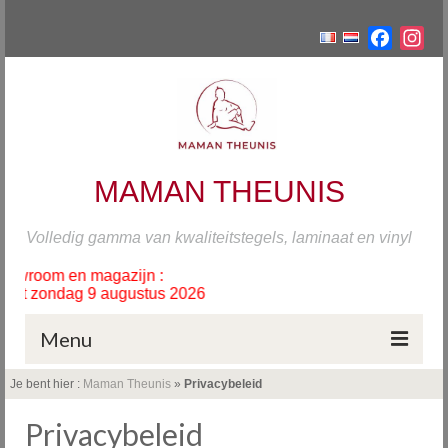
Facebo
Ins
MAMAN THEUNIS
Volledig gamma van kwaliteitstegels, laminaat en vinyl
oom en magazijn :
 zondag 9 augustus 2026
Menu
Je bent hier :
Maman Theunis
»
Privacybeleid
Home
Privacybeleid
Tegels