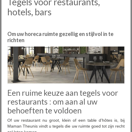
Tegels voor restaurants,
Onze fabrieken
hotels, bars
Plaatsing
Onderhoud
Om uw horeca ruimte gezellig en stijlvol in te
richten
Diensten
Outlet
Showrooms
Contact
Een ruime keuze aan tegels voor
FAQ
restaurants : om aan al uw
Nieuws
behoeften te voldoen
PID
Of uw restaurant nu groot, klein of een table d’hôtes is, bij
Maman Theunis vindt u tegels die uw ruimte goed tot zijn recht