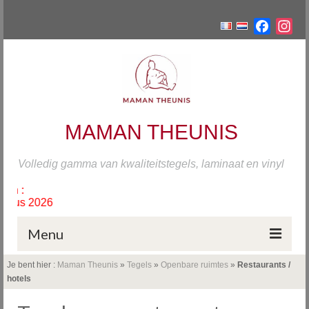
Facebo
Ins
MAMAN THEUNIS
Volledig gamma van kwaliteitstegels, laminaat en vinyl
Sluiting van onze showr
Van zondag 19 juli tot en met
Menu
Je bent hier :
Maman Theunis
»
Tegels
»
Openbare ruimtes
»
Restaurants /
Home
hotels
Tegels