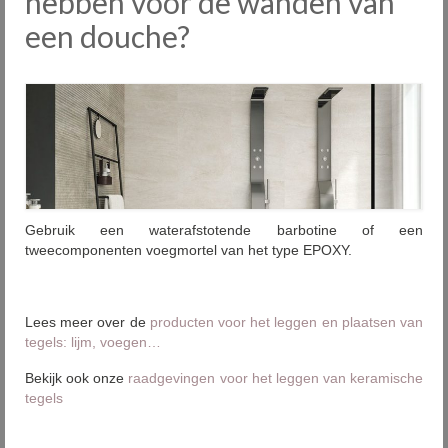
hebben voor de wanden van
Plaatsing
een douche?
Onderhoud
Diensten
Outlet
Showrooms
Contact
Gebruik een waterafstotende barbotine of een
tweecomponenten voegmortel van het type EPOXY.
FAQ
Nieuws
Lees meer over de
producten voor het leggen en plaatsen van
PID
tegels: lijm, voegen…
Bekijk ook onze
raadgevingen voor het leggen van keramische
tegels