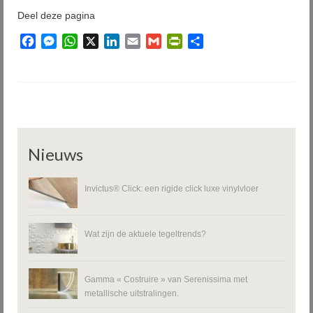
Deel deze pagina
Facebook
Messenger
WhatsApp
X
LinkedIn
Email
Gmail
PrintFriendly
Delen
Nieuws
Invictus® Click: een rigide click luxe vinylvloer
Wat zijn de aktuele tegeltrends?
Gamma « Costruire » van Serenissima met
metallische uitstralingen.