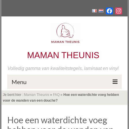
Facebo
Ins
MAMAN THEUNIS
Volledig gamma van kwaliteitstegels, laminaat en vinyl
Menu
Je bent hier :
Maman Theunis
»
FAQ
»
Hoe een waterdichte voeg hebben
Home
voor de wanden van een douche?
Tegels
Hoe een waterdichte voeg
Onze fabrieken