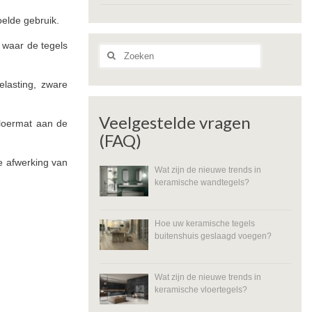
oelde gebruik.
 waar de tegels
Zoeken
naar:
elasting, zware
Veelgestelde vragen
loermat aan de
(FAQ)
de afwerking van
Wat zijn de nieuwe trends in
keramische wandtegels?
Hoe uw keramische tegels
buitenshuis geslaagd voegen?
Wat zijn de nieuwe trends in
keramische vloertegels?