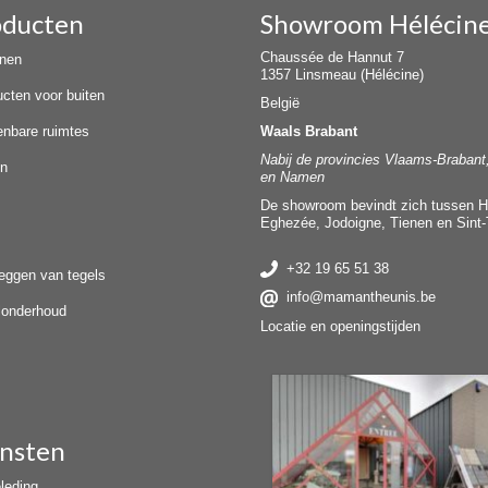
oducten
Showroom Hélécin
Chaussée de Hannut 7
nnen
1357 Linsmeau (Hélécine)
ucten voor buiten
België
enbare ruimtes
Waals Brabant
Nabij de provincies Vlaams-Brabant
en
en Namen
De showroom bevindt zich tussen H
Eghezée, Jodoigne, Tienen en Sint-
+32 19 65 51 38
leggen van tegels
info@mamantheunis.be
elonderhoud
Locatie en openingstijden
nsten
leding