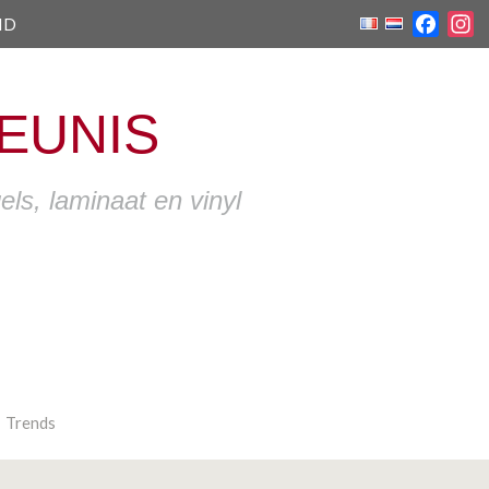
ID
Faceb
I
EUNIS
ls, laminaat en vinyl
Trends