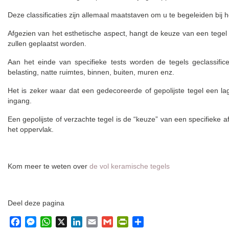
Deze classificaties zijn allemaal maatstaven om u te begeleiden bij he
Afgezien van het esthetische aspect, hangt de keuze van een tegel
zullen geplaatst worden.
Aan het einde van specifieke tests worden de tegels geclassifice
belasting, natte ruimtes, binnen, buiten, muren enz.
Het is zeker waar dat een gedecoreerde of gepolijste tegel een
ingang.
Een gepolijste of verzachte tegel is de “keuze” van een specifieke 
het oppervlak.
Kom meer te weten over
de vol keramische tegels
Deel deze pagina
Facebook
Messenger
WhatsApp
X
LinkedIn
Email
Gmail
PrintFriendly
Delen