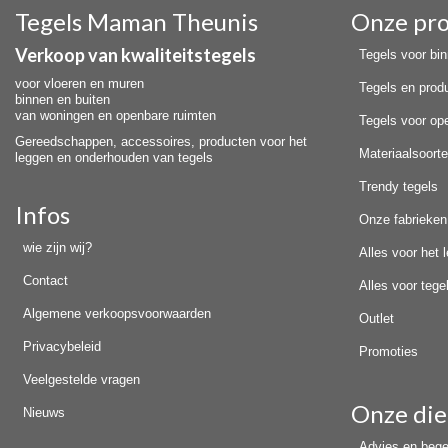
Tegels Maman Theunis
Onze pr
Verkoop van kwaliteitstegels
Tegels voor bi
voor vloeren en muren
Tegels en prod
binnen en buiten
van woningen en openbare ruimten
Tegels voor op
Gereedschappen, accessoires, producten voor het
Materiaalsoort
leggen en onderhouden van tegels
Trendy tegels
Infos
Onze fabrieken
wie zijn wij?
Alles voor het 
Contact
Alles voor teg
Algemene verkoopsvoorwaarden
Outlet
Privacybeleid
Promoties
Veelgestelde vragen
Onze die
Nieuws
Advies en bege