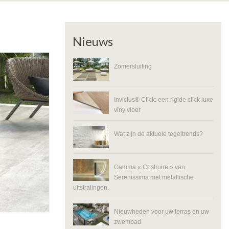
Nieuws
Zomersluiting
Invictus® Click: een rigide click luxe
vinylvloer
Wat zijn de aktuele tegeltrends?
Gamma « Costruire » van
Serenissima met metallische
uitstralingen.
Nieuwheden voor uw terras en uw
zwembad