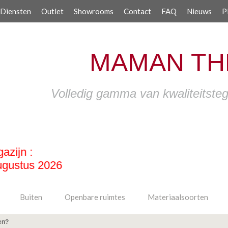
Diensten
Outlet
Showrooms
Contact
FAQ
Nieuws
P
MAMAN TH
Volledig gamma van kwaliteitstege
Buiten
Openbare ruimtes
Materiaalsoorten
en?