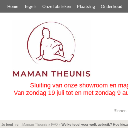
Home
Tegels
Onze fabrieken
Plaatsing
Onderhoud
ting van onze showroom en magazijn :
 19 juli tot en met zondag 9 augustus 2026
Binnen
Je bent hier :
Maman Theunis
»
FAQ
»
Welke tegel voor welk gebruik? Hoe kiez