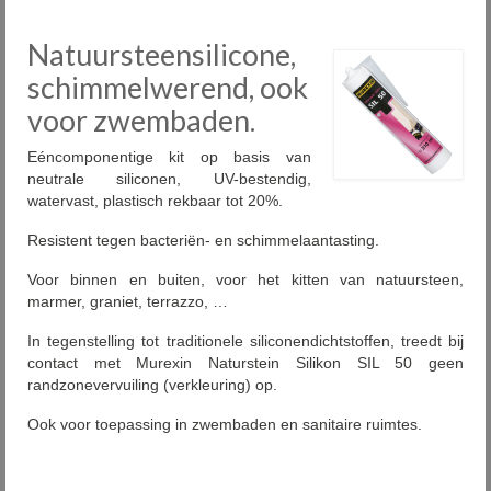
Plaatsing
Natuursteensilicone,
Onderhoud
schimmelwerend, ook
Diensten
voor zwembaden.
Outlet
Eéncomponentige kit op basis van
neutrale siliconen, UV-bestendig,
Showrooms
watervast, plastisch rekbaar tot 20%.
Contact
Resistent tegen bacteriën- en schimmelaantasting.
Voor binnen en buiten, voor het kitten van natuursteen,
FAQ
marmer, graniet, terrazzo, …
Nieuws
In tegenstelling tot traditionele siliconendichtstoffen, treedt bij
contact met Murexin Naturstein Silikon SIL 50 geen
PID
randzonevervuiling (verkleuring) op.
Ook voor toepassing in zwembaden en sanitaire ruimtes.