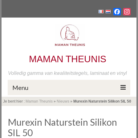
Facebo
Ins
MAMAN THEUNIS
Volledig gamma van kwaliteitstegels, laminaat en vinyl
Menu
Je bent hier :
Maman Theunis
»
Nieuws
»
Murexin Naturstein Silikon SIL 50
Home
Tegels
Murexin Naturstein Silikon
Onze fabrieken
SIL 50