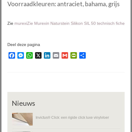
Voorraadkleuren: antraciet, bahama, grijs
Zie
murexiZie Murexin Naturstein Silikon SIL 50 technisch fiche
Deel deze pagina
Facebook
Messenger
WhatsApp
X
LinkedIn
Email
Gmail
PrintFriendly
Delen
Nieuws
Invictus® Click: een rigide click luxe vinylvloer