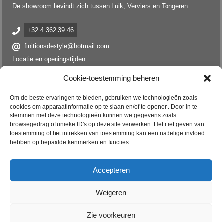
De showroom bevindt zich tussen Luik, Verviers en Tongeren
+32 4 362 39 46
finitionsdestyle@hotmail.com
Locatie en openingstijden
Cookie-toestemming beheren
Om de beste ervaringen te bieden, gebruiken we technologieën zoals
cookies om apparaatinformatie op te slaan en/of te openen. Door in te
stemmen met deze technologieën kunnen we gegevens zoals
browsegedrag of unieke ID's op deze site verwerken. Het niet geven van
toestemming of het intrekken van toestemming kan een nadelige invloed
hebben op bepaalde kenmerken en functies.
Accepteren
Volg ons verder
Weigeren
Facebook
Instagram
Zie voorkeuren