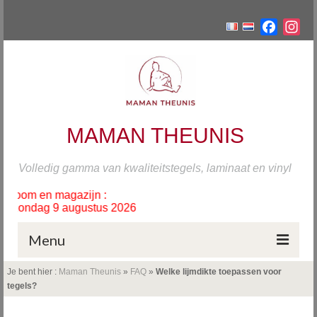
Facebo
Ins
MAMAN THEUNIS
Volledig gamma van kwaliteitstegels, laminaat en vinyl
oom en magazijn :
 zondag 9 augustus 2026
Menu
Je bent hier :
Maman Theunis
»
FAQ
»
Welke lijmdikte toepassen voor
Home
tegels?
Tegels