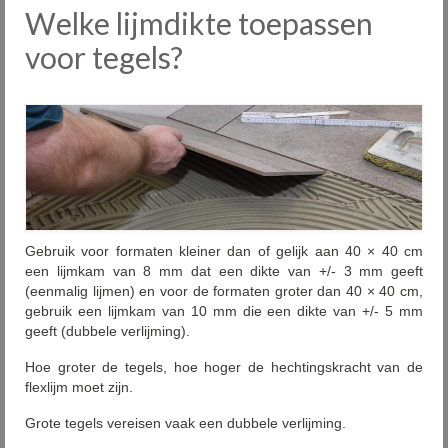
Welke lijmdikte toepassen
Onze fabrieken
voor tegels?
Plaatsing
Onderhoud
Diensten
Outlet
Showrooms
Gebruik voor formaten kleiner dan of gelijk aan 40 × 40 cm
een lijmkam van 8 mm dat een dikte van +/- 3 mm geeft
Contact
(eenmalig lijmen) en voor de formaten groter dan 40 × 40 cm,
gebruik een lijmkam van 10 mm die een dikte van +/- 5 mm
FAQ
geeft (dubbele verlijming).
Nieuws
Hoe groter de tegels, hoe hoger de hechtingskracht van de
flexlijm moet zijn.
PID
Grote tegels vereisen vaak een dubbele verlijming.