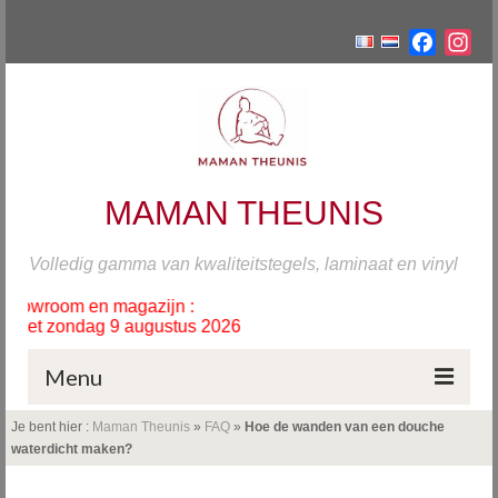
Facebo
Ins
MAMAN THEUNIS
Volledig gamma van kwaliteitstegels, laminaat en vinyl
wroom en magazijn :
et zondag 9 augustus 2026
Menu
Je bent hier :
Maman Theunis
»
FAQ
»
Hoe de wanden van een douche
Home
waterdicht maken?
Tegels