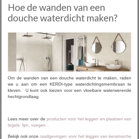
Hoe de wanden van een
Onze fabrieken
douche waterdicht maken?
Plaatsing
Onderhoud
Diensten
Outlet
Showrooms
Om de wanden van een douche waterdicht te maken, raden
we u aan om een KERDI-type waterdichtingsmembraan te
Contact
kleven. U kunt ook kiezen voor een vloeibare waterwerende
hechtgrondlaag.
FAQ
Nieuws
Lees meer over de
producten voor het leggen en plaatsen van
PID
tegels: lijm, voegen…
Bekijk ook onze
raadgevingen voor het leggen van keramische