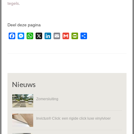
tegels
.
Deel deze pagina
Facebook
Messenger
WhatsApp
X
LinkedIn
Email
Gmail
PrintFriendly
Delen
Nieuws
Zomersluiting
Invictus® Click: een rigide click luxe vinylvloer